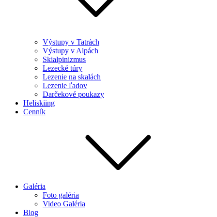
Výstupy v Tatrách
Výstupy v Alpách
Skialpinizmus
Lezecké túry
Lezenie na skalách
Lezenie ľadov
Darčekové poukazy
Heliskiing
Cenník
Galéria
Foto galéria
Video Galéria
Blog